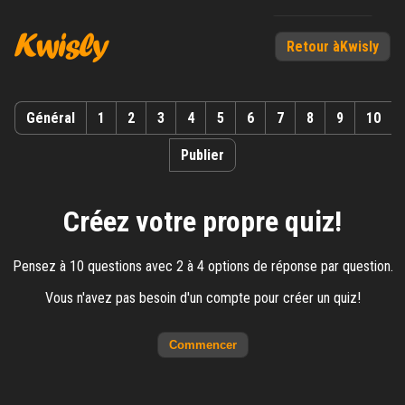
Créer un quiz
Retour àKwisly
Tous les quiz
Général
1
2
3
4
5
6
7
8
9
10
Créez votre propre quiz
Info
Publier
Créez votre propre quiz!
Pensez à 10 questions avec 2 à 4 options de réponse par question.
Vous n'avez pas besoin d'un compte pour créer un quiz!
Commencer